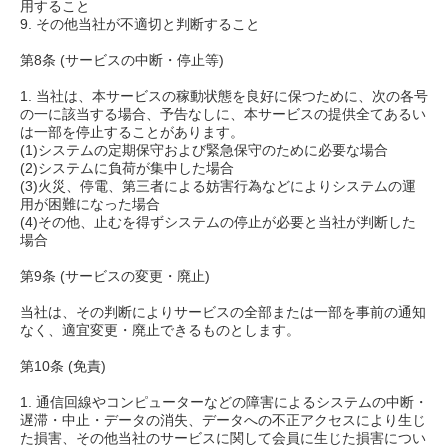
用すること
9. その他当社が不適切と判断すること
第8条 (サービスの中断・停止等)
1. 当社は、本サービスの稼動状態を良好に保つために、次の各号
の一に該当する場合、予告なしに、本サービスの提供全てあるい
は一部を停止することがあります。
(1)システムの定期保守および緊急保守のために必要な場合
(2)システムに負荷が集中した場合
(3)火災、停電、第三者による妨害行為などによりシステムの運
用が困難になった場合
(4)その他、止むを得ずシステムの停止が必要と当社が判断した
場合
第9条 (サービスの変更・廃止)
当社は、その判断によりサービスの全部または一部を事前の通知
なく、適宜変更・廃止できるものとします。
第10条 (免責)
1. 通信回線やコンピューターなどの障害によるシステムの中断・
遅滞・中止・データの消失、データへの不正アクセスにより生じ
た損害、その他当社のサービスに関して会員に生じた損害につい