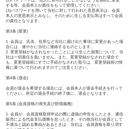
(2)パスワードは、他人に知られることがないよう定期的に変更
する等、会員本人が責任をもって管理してください。
(3)パスワードを用いて当社に対して行われた意思表示は、会員
本人の意思表示とみなし、そのために生じる支払等はすべて会員
の責任となります。
第3条 (変更)
1. 会員は、氏名、住所など当社に届け出た事項に変更があった場
合には、速やかに当社に連絡するものとします。
2. 変更登録がなされなかったことにより生じた損害について、当
社は一切責任を負いません。また、変更登録がなされた場合で
も、変更登録前にすでに手続がなされた取引は、変更登録前の情
報に基づいて行われますのでご注意ください。
第4条 (退会)
会員が退会を希望する場合には、会員本人が退会手続きを行って
ください。所定の退会手続の終了後に、退会となります。
第5条 (会員資格の喪失及び賠償義務)
1. 会員が、会員資格取得申込の際に虚偽の申告をしたとき、通信
販売による代金支払債務を怠ったとき、その他当社が会員として
不適当と認める事由があるときは、当社は、会員資格を取り消す