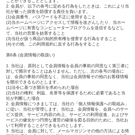
ことができることとします。
2. 会員が、以下の各号に定める行為をしたときは、これにより当
社が被った損害を賠償する責任を負います。
(1)会員番号、パスワードを不正に使用すること
(2)当ホームページにアクセスして情報を改ざんしたり、当ホー
ムページに有害なコンピュータープログラムを送信するなどし
て、当社の営業を妨害すること
(3)当社が扱う商品の知的所有権を侵害する行為をすること
(4)その他、この利用規約に反する行為をすること
第6条 (会員情報の取扱い)
1. 当社は、原則として会員情報を会員の事前の同意なく第三者に
対して開示することはありません。ただし、次の各号の場合に
は、会員の事前の同意なく、当社は会員情報その他のお客様情報
を開示できるものとします。
(1)法令に基づき開示を求められた場合
(2)当社の権利、利益、名誉等を保護するために必要であると当
社が判断した場合
2. 会員情報につきましては、当社の「個人情報保護への取組み」
に従い、当社が管理します。当社は、会員情報を、会員へのサー
ビス提供、サービス内容の向上、サービスの利用促進、およびサ
ービスの健全かつ円滑な運営の確保を図る目的のために、当社お
いて利用することができるものとします。
3. 当社は、会員に対して、メールマガジンその他の方法による情