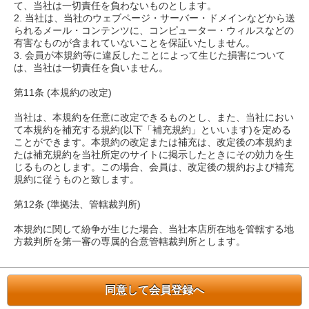
て、当社は一切責任を負わないものとします。
2. 当社は、当社のウェブページ・サーバー・ドメインなどから送
られるメール・コンテンツに、コンピューター・ウィルスなどの
有害なものが含まれていないことを保証いたしません。
3. 会員が本規約等に違反したことによって生じた損害について
は、当社は一切責任を負いません。
第11条 (本規約の改定)
当社は、本規約を任意に改定できるものとし、また、当社におい
て本規約を補充する規約(以下「補充規約」といいます)を定める
ことができます。本規約の改定または補充は、改定後の本規約ま
たは補充規約を当社所定のサイトに掲示したときにその効力を生
じるものとします。この場合、会員は、改定後の規約および補充
規約に従うものと致します。
第12条 (準拠法、管轄裁判所)
本規約に関して紛争が生じた場合、当社本店所在地を管轄する地
方裁判所を第一審の専属的合意管轄裁判所とします。
同意して会員登録へ