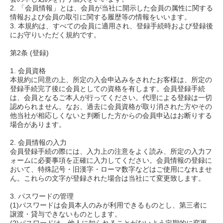
2. 「会員情報」とは、会員が当社に開示した会員の属性に関する
情報および会員の取引に関する履歴等の情報をいいます。
3. 本規約は、すべての会員に適用され、登録手続時および登録後
にお守りいただく規約です。
第2条 (登録)
1. 会員資格
本規約に同意の上、所定の入会申込みをされたお客様は、所定の
登録手続完了後に会員としての資格を有します。会員登録手続
は、会員となるご本人が行ってください。代理による登録は一切
認められません。なお、過去に会員資格が取り消された方やその
他当社が相応しくないと判断した方からの会員申込はお断りする
場合があります。
2. 会員情報の入力
会員登録手続の際には、入力上の注意をよく読み、所定の入力フ
ォームに必要事項を正確に入力してください。会員情報の登録に
おいて、特殊記号・旧漢字・ローマ数字などはご使用になれませ
ん。これらの文字が登録された場合は当社にて変更致します。
3. パスワードの管理
(1)パスワードは会員本人のみが利用できるものとし、第三者に
譲渡・貸与できないものとします。