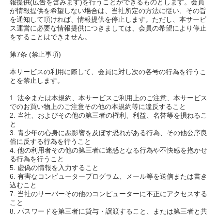
報提供(広告を含みます)を行うことができるものとします。会員
が情報提供を希望しない場合は、当社所定の方法に従い、その旨
を通知して頂ければ、情報提供を停止します。ただし、本サービ
ス運営に必要な情報提供につきましては、会員の希望により停止
をすることはできません。
第7条 (禁止事項)
本サービスの利用に際して、会員に対し次の各号の行為を行うこ
とを禁止します。
1. 法令または本規約、本サービスご利用上のご注意、本サービス
でのお買い物上のご注意その他の本規約等に違反すること
2. 当社、およびその他の第三者の権利、利益、名誉等を損ねるこ
と
3. 青少年の心身に悪影響を及ぼす恐れがある行為、その他公序良
俗に反する行為を行うこと
4. 他の利用者その他の第三者に迷惑となる行為や不快感を抱かせ
る行為を行うこと
5. 虚偽の情報を入力すること
6. 有害なコンピュータープログラム、メール等を送信または書き
込むこと
7. 当社のサーバーその他のコンピューターに不正にアクセスする
こと
8. パスワードを第三者に貸与・譲渡すること、または第三者と共